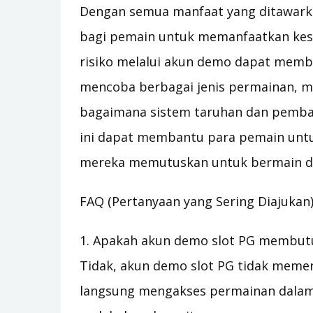
Dengan semua manfaat yang ditawarka
bagi pemain untuk memanfaatkan kes
risiko melalui akun demo dapat me
mencoba berbagai jenis permainan, m
bagaimana sistem taruhan dan pemba
ini dapat membantu para pemain untuk
mereka memutuskan untuk bermain d
FAQ (Pertanyaan yang Sering Diajukan
1. Apakah akun demo slot PG membutu
Tidak, akun demo slot PG tidak memer
langsung mengakses permainan dalam