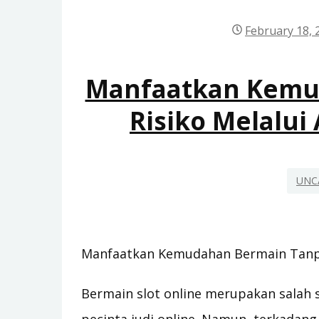
February 18, 
Manfaatkan Kemu
Risiko Melalui
UNC
Manfaatkan Kemudahan Bermain Tanpa
Bermain slot online merupakan salah 
pecinta judi online. Namun, terkadan