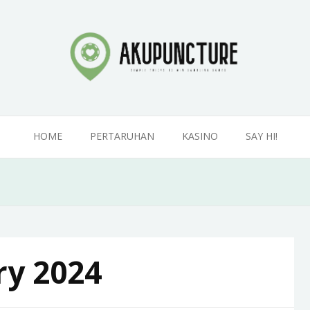
HOME
PERTARUHAN
KASINO
SAY HI!
ry 2024