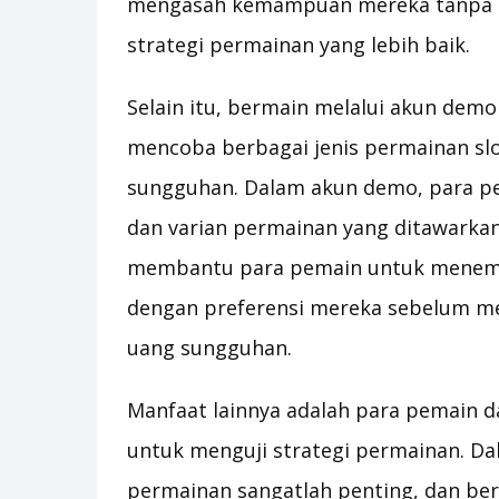
mengasah kemampuan mereka tanpa 
strategi permainan yang lebih baik.
Selain itu, bermain melalui akun de
mencoba berbagai jenis permainan sl
sungguhan. Dalam akun demo, para pe
dan varian permainan yang ditawarkan 
membantu para pemain untuk menemuka
dengan preferensi mereka sebelum 
uang sungguhan.
Manfaat lainnya adalah para pemain 
untuk menguji strategi permainan. Dal
permainan sangatlah penting, dan b