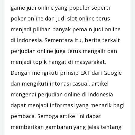
game judi online yang populer seperti
poker online dan judi slot online terus
menjadi pilihan banyak pemain judi online
di Indonesia. Sementara itu, berita terkait
perjudian online juga terus mengalir dan
menjadi topik hangat di masyarakat.
Dengan mengikuti prinsip EAT dari Google
dan mengikuti intonasi casual, artikel
mengenai perjudian online di Indonesia
dapat menjadi informasi yang menarik bagi
pembaca. Semoga artikel ini dapat
memberikan gambaran yang jelas tentang