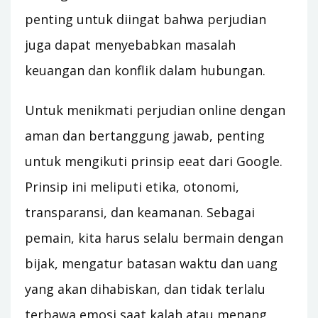
penting untuk diingat bahwa perjudian
juga dapat menyebabkan masalah
keuangan dan konflik dalam hubungan.
Untuk menikmati perjudian online dengan
aman dan bertanggung jawab, penting
untuk mengikuti prinsip eeat dari Google.
Prinsip ini meliputi etika, otonomi,
transparansi, dan keamanan. Sebagai
pemain, kita harus selalu bermain dengan
bijak, mengatur batasan waktu dan uang
yang akan dihabiskan, dan tidak terlalu
terbawa emosi saat kalah atau menang.