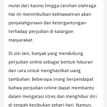
mulai dari kasino hingga taruhan olahraga.
Hal ini menimbulkan kekhawatiran akan
penyalahgunaan dan ketergantungan
terhadap perjudian di kalangan
masyarakat.
Di sisi lain, banyak yang mendukung
perjudian online sebagai bentuk hiburan
dan cara untuk menghasilkan uang
tambahan. Beberapa orang berpendapat
bahwa perjudian online dapat membantu
dalam mengatasi stres dan menghibur diri
di tengah kesibukan sehari-hari. Namun,