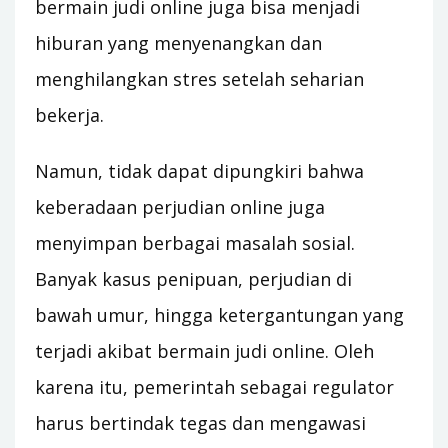
bermain judi online juga bisa menjadi
hiburan yang menyenangkan dan
menghilangkan stres setelah seharian
bekerja.
Namun, tidak dapat dipungkiri bahwa
keberadaan perjudian online juga
menyimpan berbagai masalah sosial.
Banyak kasus penipuan, perjudian di
bawah umur, hingga ketergantungan yang
terjadi akibat bermain judi online. Oleh
karena itu, pemerintah sebagai regulator
harus bertindak tegas dan mengawasi