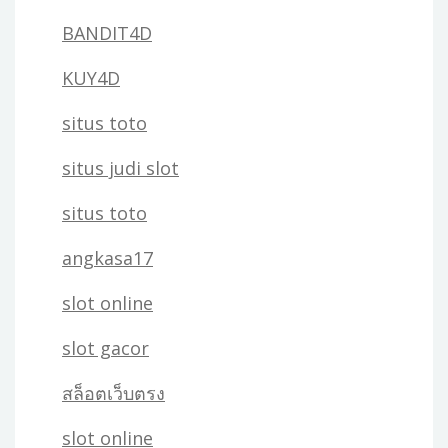
BANDIT4D
KUY4D
situs toto
situs judi slot
situs toto
angkasa17
slot online
slot gacor
สล็อตเว็บตรง
slot online