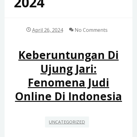
2024
April 26, 2024
No Comments
Keberuntungan Di
Ujung Jari:
Fenomena Judi
Online Di Indonesia
UNCATEGORIZED