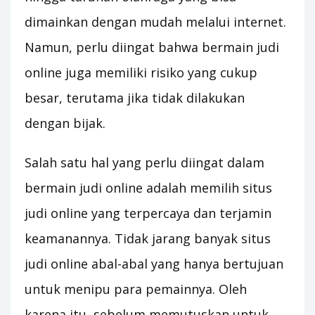
dimainkan dengan mudah melalui internet.
Namun, perlu diingat bahwa bermain judi
online juga memiliki risiko yang cukup
besar, terutama jika tidak dilakukan
dengan bijak.
Salah satu hal yang perlu diingat dalam
bermain judi online adalah memilih situs
judi online yang terpercaya dan terjamin
keamanannya. Tidak jarang banyak situs
judi online abal-abal yang hanya bertujuan
untuk menipu para pemainnya. Oleh
karena itu, sebelum memutuskan untuk